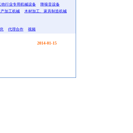
其他行业专用机械设备
降噪音设备
生产加工机械
木材加工、家具制造机械
息
代理合作
视频
2014-01-15