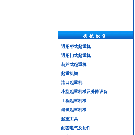
机械设备
通用桥式起重机
通用门式起重机
葫芦式起重机
起重机械
港口起重机
小型起重机械及升降设备
工程起重机械
建筑起重机械
起重工具
配套电气及配件